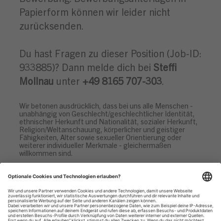
Papierform können wir leider nicht
zurücksenden.
Du hast Fragen zu dieser Position (Job-ID:
933885)? Dann melde dich bei
Steffi
Mollnau
unter
+49 8165 707-303
.
Wir betonen ausdrücklich, dass bei uns alle Menschen -
unabhängig von Geschlecht/geschlechtlicher Identität,
ethnischer Herkunft und Nationalität, sozialer Herkunft,
Religion/Weltanschauung, körperlicher und geistiger
Fähigkeiten, Alter sowie sexueller Orientierung oder
weiterer individueller Merkmale - gleichermaßen
willkommen sind.
Datenschutzhinweise