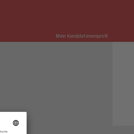
Mein Kandidat:innenprofil