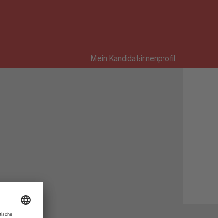
Mein Kandidat:innenprofil