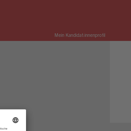
Mein Kandidat:innenprofil