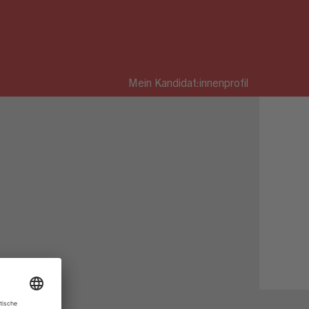
Mein Kandidat:innenprofil