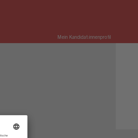
Mein Kandidat:innenprofil