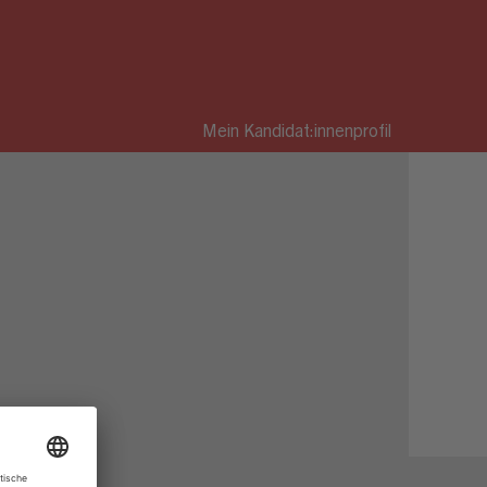
Mein Kandidat:innenprofil