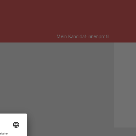
Mein Kandidat:innenprofil