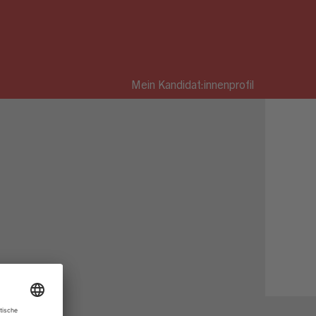
Mein Kandidat:innenprofil