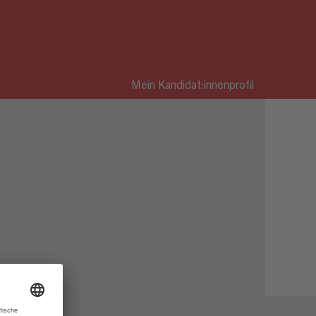
Mein Kandidat:innenprofil