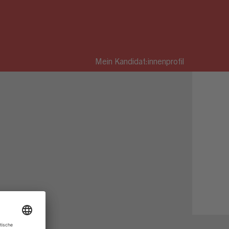
Mein Kandidat:innenprofil