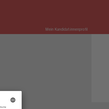
Mein Kandidat:innenprofil