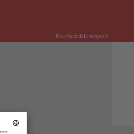
Mein Kandidat:innenprofil