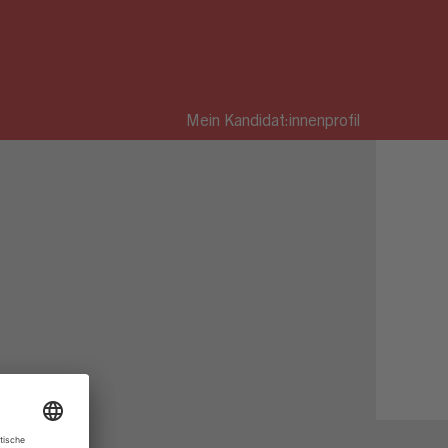
Mein Kandidat:innenprofil