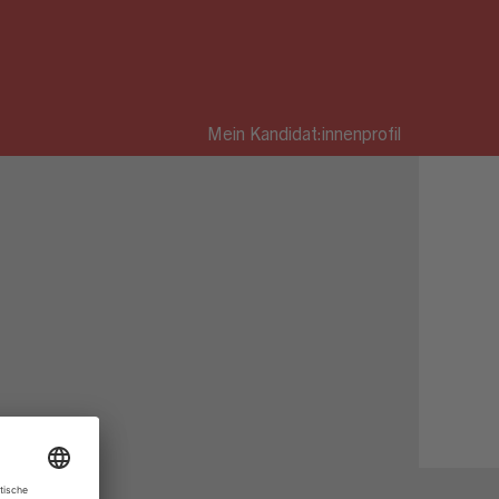
Mein Kandidat:innenprofil