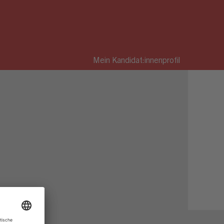
Mein Kandidat:innenprofil