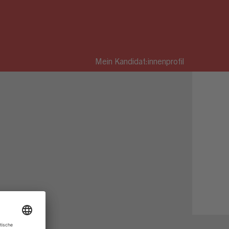
Mein Kandidat:innenprofil