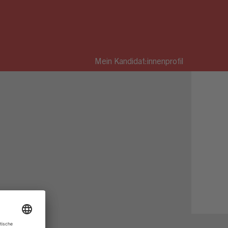
Mein Kandidat:innenprofil