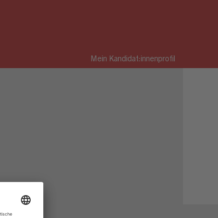
Mein Kandidat:innenprofil