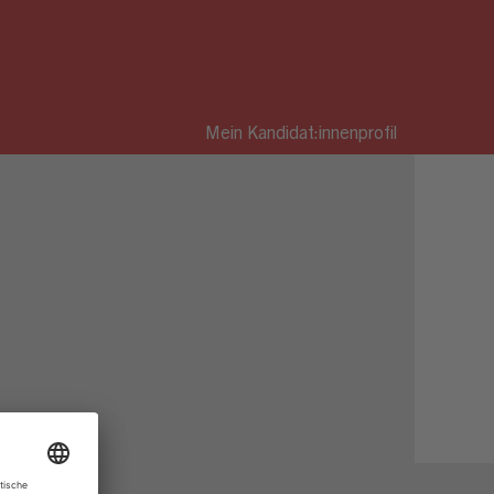
Mein Kandidat:innenprofil