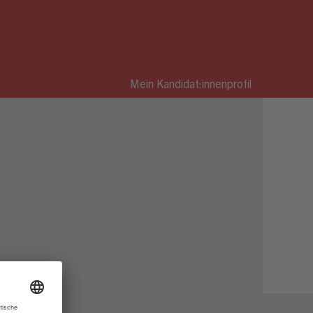
Mein Kandidat:innenprofil