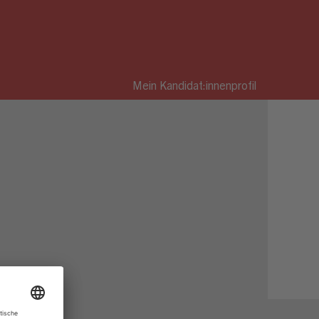
Mein Kandidat:innenprofil