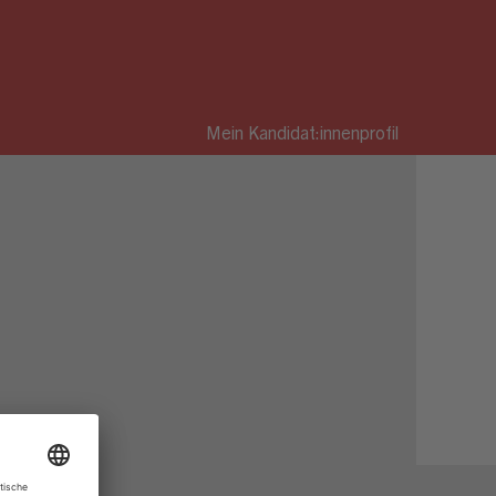
Mein Kandidat:innenprofil