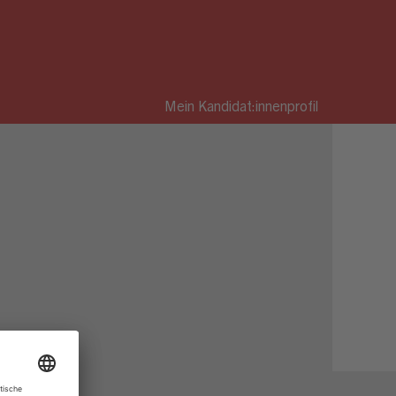
Mein Kandidat:innenprofil