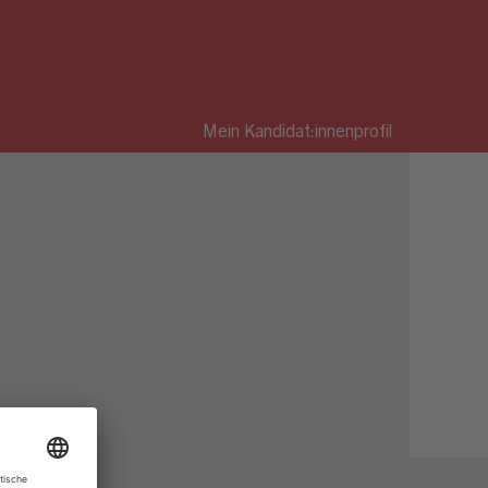
Mein Kandidat:innenprofil