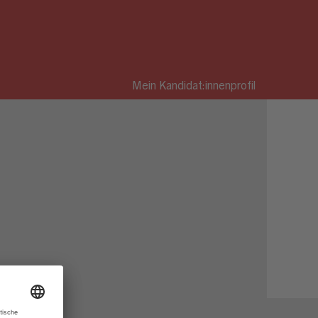
Mein Kandidat:innenprofil