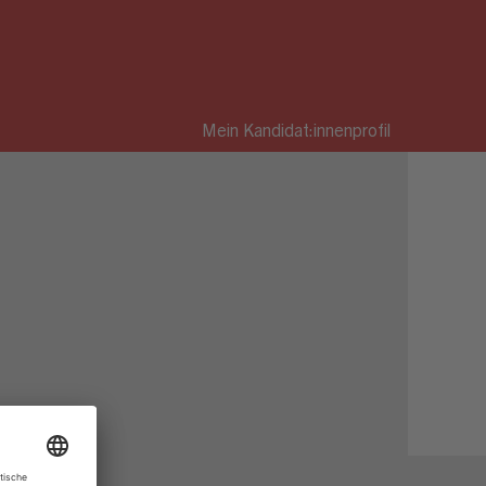
Mein Kandidat:innenprofil