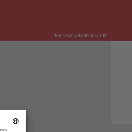
Mein Kandidat:innenprofil