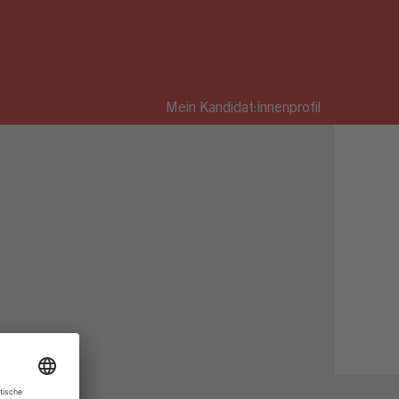
Mein Kandidat:innenprofil