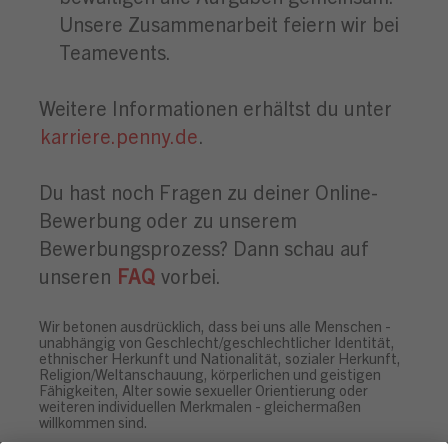
Unsere Zusammenarbeit feiern wir bei
Teamevents.
Weitere Informationen erhältst du unter
karriere.penny.de
.
Du hast noch Fragen zu deiner Online-
Bewerbung oder zu unserem
Bewerbungsprozess? Dann schau auf
unseren
FAQ
vorbei.
Wir betonen ausdrücklich, dass bei uns alle Menschen -
unabhängig von Geschlecht/geschlechtlicher Identität,
ethnischer Herkunft und Nationalität, sozialer Herkunft,
Religion/Weltanschauung, körperlichen und geistigen
Fähigkeiten, Alter sowie sexueller Orientierung oder
weiteren individuellen Merkmalen - gleichermaßen
willkommen sind.