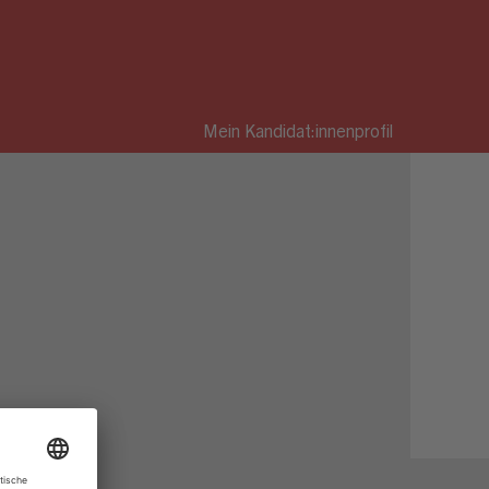
Mein Kandidat:innenprofil