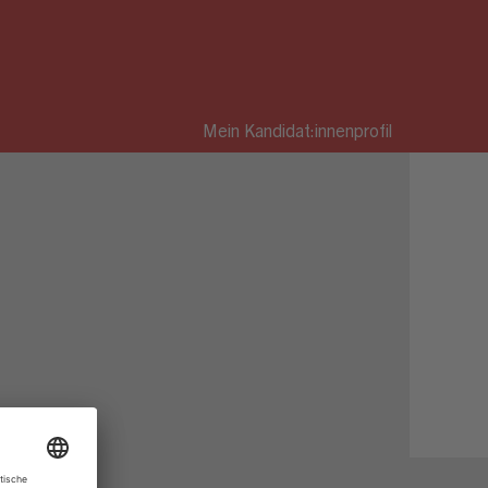
Mein Kandidat:innenprofil