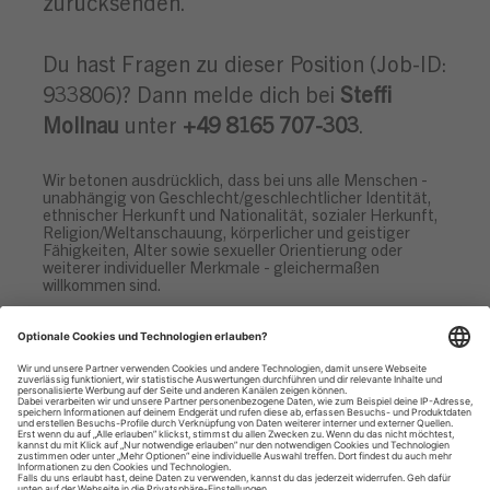
zurücksenden.
Du hast Fragen zu dieser Position (Job-ID:
933806)? Dann melde dich bei
Steffi
Mollnau
unter
+49 8165 707-303
.
Wir betonen ausdrücklich, dass bei uns alle Menschen -
unabhängig von Geschlecht/geschlechtlicher Identität,
ethnischer Herkunft und Nationalität, sozialer Herkunft,
Religion/Weltanschauung, körperlicher und geistiger
Fähigkeiten, Alter sowie sexueller Orientierung oder
weiterer individueller Merkmale - gleichermaßen
willkommen sind.
Datenschutzhinweise
Impressum