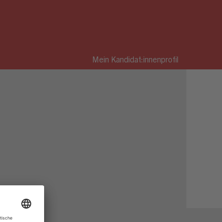
Mein Kandidat:innenprofil