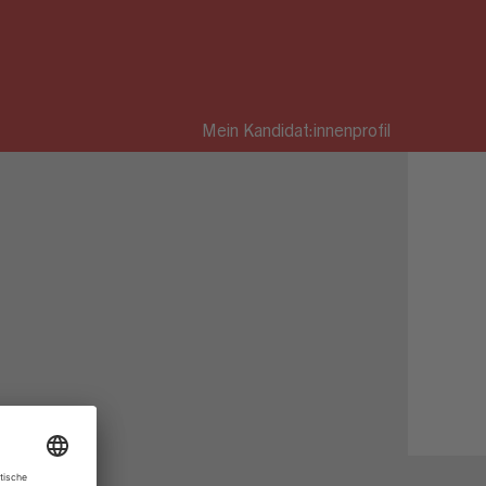
Mein Kandidat:innenprofil