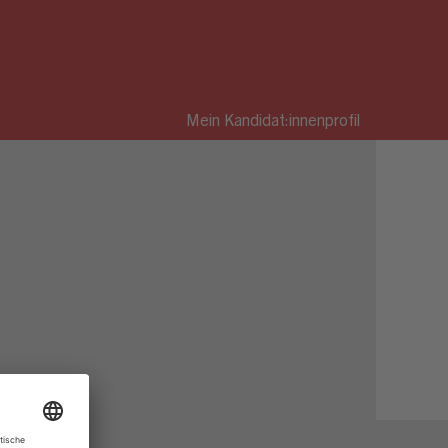
Mein Kandidat:innenprofil