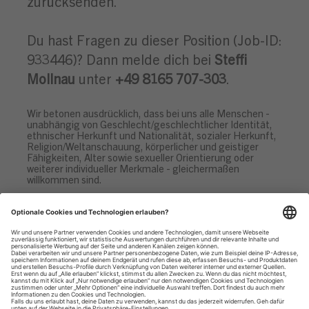
zurücksenden.
Du hast Fragen zu dieser Position (Job-ID:
933446)? Dann melde dich bei
Steffi
Mollnau
unter
+49 8165 707-303
.
Wir betonen ausdrücklich, dass bei uns alle Menschen -
unabhängig von Geschlecht/geschlechtlicher Identität,
ethnischer Herkunft und Nationalität, sozialer Herkunft,
Religion/Weltanschauung, körperlicher und geistiger
Fähigkeiten, Alter sowie sexueller Orientierung oder
weiterer individueller Merkmale - gleichermaßen
willkommen sind.
Datenschutzhinweise
Impressum