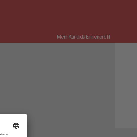
Mein Kandidat:innenprofil