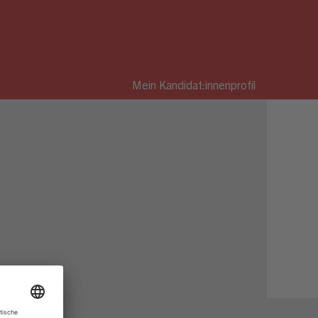
Mein Kandidat:innenprofil