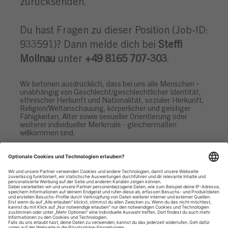
zurücksenden.
Du hast Fragen zu dieser Position (Job-ID:
933591)? Dann melde dich bei
Steffi
Mollnau
unter
+49 8165 707-303
.
Wir betonen ausdrücklich, dass bei uns alle Menschen -
unabhängig von Geschlecht/geschlechtlicher Identität,
ethnischer Herkunft und Nationalität, sozialer Herkunft,
Religion/Weltanschauung, körperlicher und geistiger
Fähigkeiten, Alter sowie sexueller Orientierung oder
weiterer individueller Merkmale - gleichermaßen
willkommen sind.
Datenschutzhinweise
Impressum