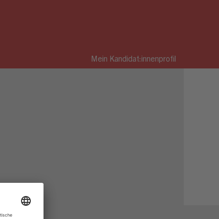
Mein Kandidat:innenprofil