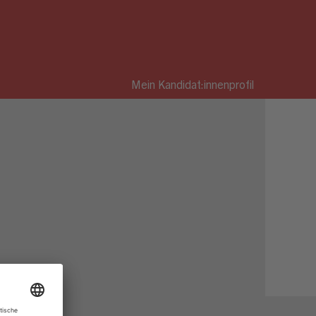
Mein Kandidat:innenprofil