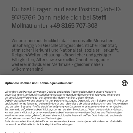
Du hast Fragen zu dieser Position (Job-ID:
933676)? Dann melde dich bei
Steffi
Mollnau
unter
+49 8165 707-303
.
Wir betonen ausdrücklich, dass bei uns alle Menschen -
unabhängig von Geschlecht/geschlechtlicher Identität,
ethnischer Herkunft und Nationalität, sozialer Herkunft,
Religion/Weltanschauung, körperlicher und geistiger
Fähigkeiten, Alter sowie sexueller Orientierung oder
weiterer individueller Merkmale - gleichermaßen
willkommen sind.
Datenschutzhinweise
Impressum
Privatsphäre-Einstellungen