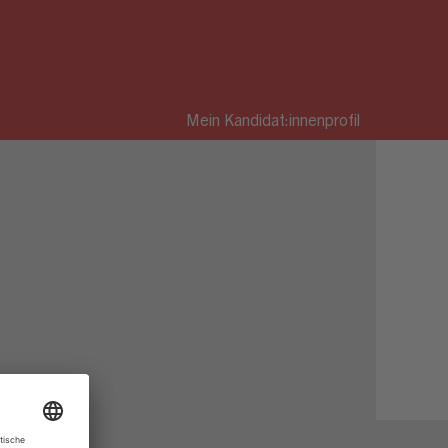
Mein Kandidat:innenprofil