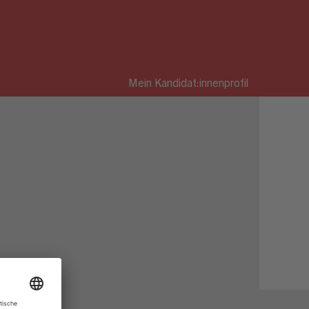
Mein Kandidat:innenprofil