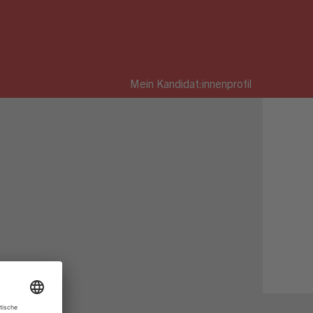
Mein Kandidat:innenprofil