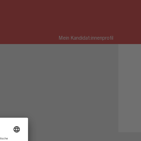
Mein Kandidat:innenprofil