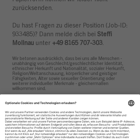
zurücksenden.
Du hast Fragen zu dieser Position (Job-ID:
933485)? Dann melde dich bei
Steffi
Mollnau
unter
+49 8165 707-303
.
Wir betonen ausdrücklich, dass bei uns alle Menschen -
unabhängig von Geschlecht/geschlechtlicher Identität,
ethnischer Herkunft und Nationalität, sozialer Herkunft,
Religion/Weltanschauung, körperlicher und geistiger
Fähigkeiten, Alter sowie sexueller Orientierung oder
weiterer individueller Merkmale - gleichermaßen
willkommen sind.
Datenschutzhinweise
Impressum