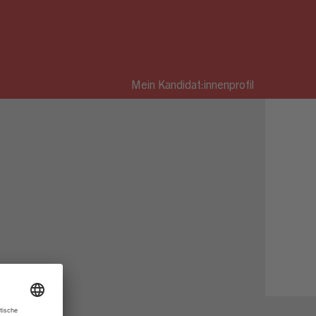
Mein Kandidat:innenprofil