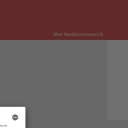
Mein Kandidat:innenprofil